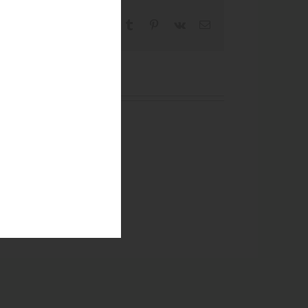
Facebook
X
Reddit
LinkedIn
WhatsApp
Tumblr
Pinterest
Vk
Email