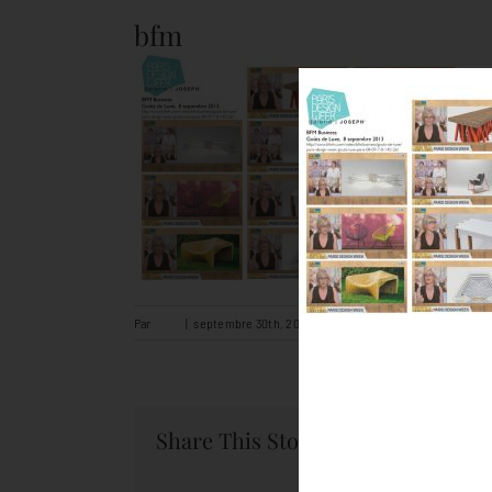
bfm
sur
Par
tapis
|
septembre 30th, 2013
|
Commentaires fermés
bfm
Share This Story, Choose Your Pl