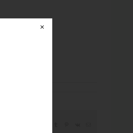
Facebook
X
Reddit
LinkedIn
WhatsApp
Tumblr
Pinterest
Vk
Email