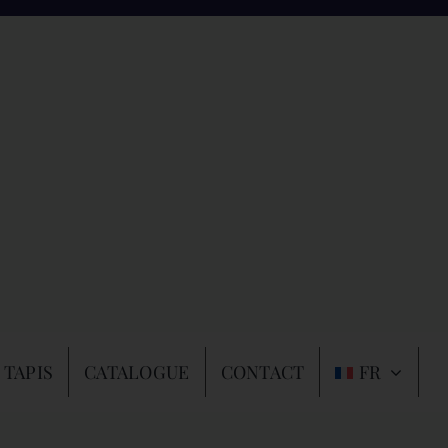
 TAPIS
CATALOGUE
CONTACT
FR