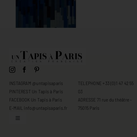
INSTAGRAM @untapisaparis
TELEPHONE +33 (0) 1 47 42 55
PINTEREST Un Tapis à Paris
03
FACEBOOK Un Tapis à Paris
ADRESSE 71 rue du théâtre -
E-MAIL info@untapisaparis.fr
75015 Paris
Toggle
Navigation
Conditions générales