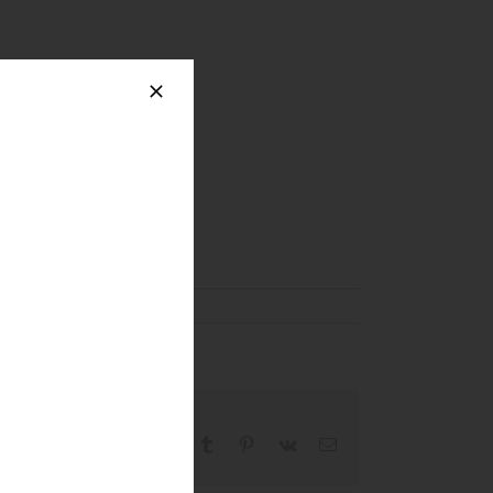
Facebook
X
Reddit
LinkedIn
WhatsApp
Tumblr
Pinterest
Vk
Email