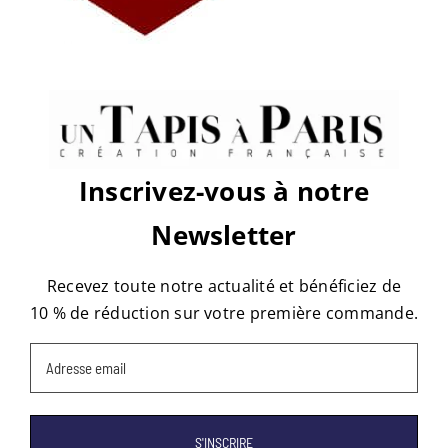
place
de
la
madeleine
rouge
Share This Story, Choose Your
Platform!
Facebook
X
Reddit
LinkedIn
WhatsApp
Tumblr
Pinterest
Vk
Email
Inscrivez-vous à notre
Newsletter
À propos de l'auteur :
tapis
Recevez toute notre actualité et bénéficiez de
10 % de réduction sur votre première commande.
Email
(Nécessaire)