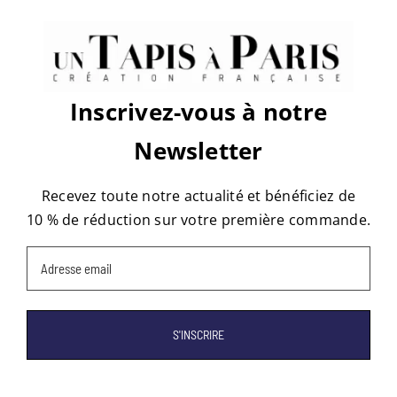
bastille-
novies
Share This Story, Choose Your
Platform!
Facebook
X
Reddit
LinkedIn
WhatsApp
Tumblr
Pinterest
Vk
Email
Inscrivez-vous à notre
Newsletter
À propos de l'auteur :
tapis
Recevez toute notre actualité et bénéficiez de
10 % de réduction sur votre première commande.
Email
(Nécessaire)