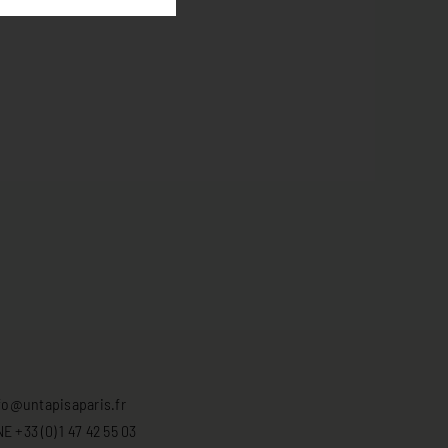
fo@untapisaparis.fr
 +33 (0) 1 47 42 55 03