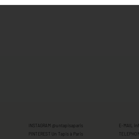
INSTAGRAM @untapisaparis
E-MAIL in
PINTEREST Un Tapis à Paris
TELEPHONE