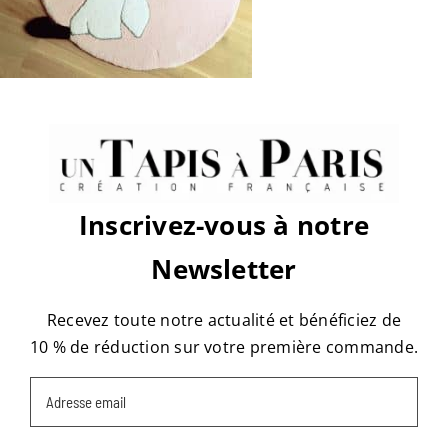
sur
Par
tapis
|
septembre 21st, 2016
|
Commentaires fermés
Suji
100%
Share This Story, Choose Your
Platform!
Facebook
X
Reddit
LinkedIn
WhatsApp
Tumblr
Pinterest
Vk
Email
Inscrivez-vous à notre
Newsletter
À propos de l'auteur :
tapis
Recevez toute notre actualité et bénéficiez de
10 % de réduction sur votre première commande.
Email
(Nécessaire)