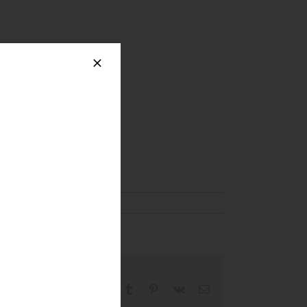
Facebook
X
Reddit
LinkedIn
WhatsApp
Tumblr
Pinterest
Vk
Email