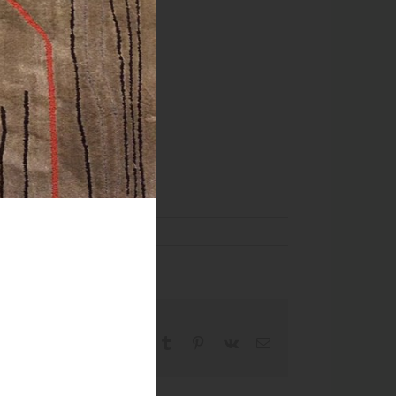
Facebook
X
Reddit
LinkedIn
WhatsApp
Tumblr
Pinterest
Vk
Email