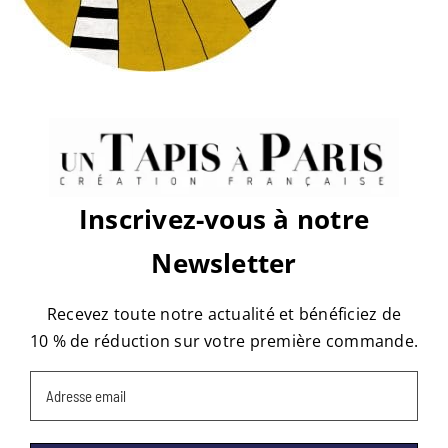
sur
Par
tapis
|
octobre 6th, 2016
|
Commentaires fermés
place-
des-
fetes-
d9lv3c13-
2
Share This Story, Choose Your
Platform!
Facebook
X
Reddit
LinkedIn
WhatsApp
Tumblr
Pinterest
Vk
Email
Inscrivez-vous à notre
Newsletter
À propos de l'auteur :
tapis
Recevez toute notre actualité et bénéficiez de
10 % de réduction sur votre première commande.
Email
(Nécessaire)