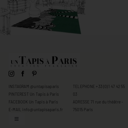
INSTAGRAM @untapisaparis
TELEPHONE +33 (0) 1 47 42 55
PINTEREST Un Tapis à Paris
03
FACEBOOK Un Tapis à Paris
ADRESSE 71 rue du théâtre -
E-MAIL info@untapisaparis.fr
75015 Paris
Toggle
Navigation