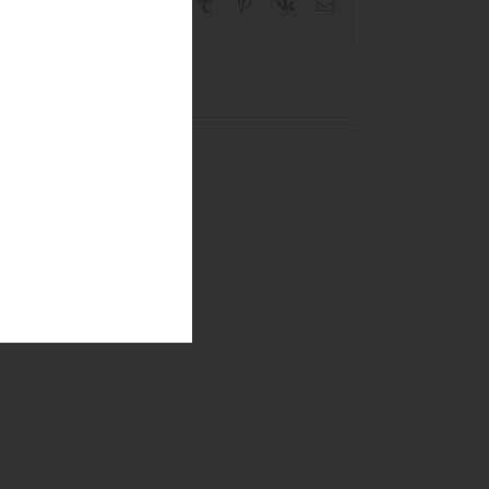
Facebook
X
Reddit
LinkedIn
WhatsApp
Tumblr
Pinterest
Vk
Email