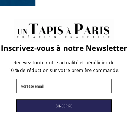
atform!
Inscrivez-vous à notre Newsletter
Recevez toute notre actualité et bénéficiez de
10 % de réduction sur votre première commande.
Email
(Nécessaire)