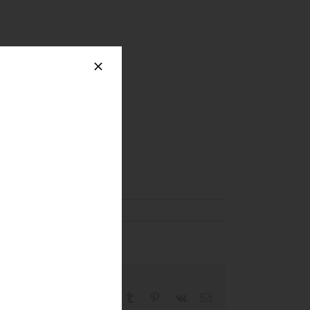
Facebook
X
Reddit
LinkedIn
WhatsApp
Tumblr
Pinterest
Vk
Email