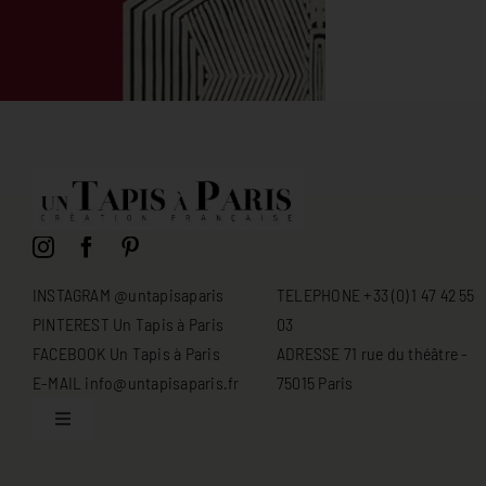
INSTAGRAM @untapisaparis
TELEPHONE +33 (0) 1 47 42 55
PINTEREST Un Tapis à Paris
03
FACEBOOK Un Tapis à Paris
ADRESSE 71 rue du théâtre -
E-MAIL info@untapisaparis.fr
75015 Paris
Toggle
Navigation
Conditions générales