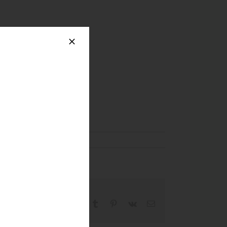
Facebook
X
Reddit
LinkedIn
WhatsApp
Tumblr
Pinterest
Vk
Email