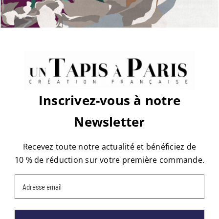
des-
rosiers-
d1lv10c13-
2
Share This Story, Choose Your
Platform!
Facebook
X
Reddit
LinkedIn
WhatsApp
Tumblr
Pinterest
Vk
Email
Inscrivez-vous à notre
À propos de l'auteur :
tapis
Newsletter
Recevez toute notre actualité et bénéficiez de
10 % de réduction sur votre première commande.
Email
(Nécessaire)