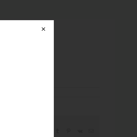
Facebook
X
Reddit
LinkedIn
WhatsApp
Tumblr
Pinterest
Vk
Email