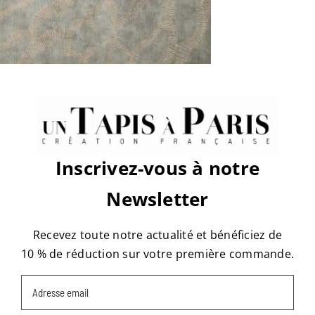
sur
Par
tapis
|
juin 26th, 2017
|
Commentaires fermés
place-
vendôme-
D1BV2C13-
1-
3-
Share This Story, Choose Your
474×3161
Platform!
Facebook
X
Reddit
LinkedIn
WhatsApp
Tumblr
Pinterest
Vk
Email
Inscrivez-vous à notre
Newsletter
À propos de l'auteur :
tapis
Recevez toute notre actualité et bénéficiez de
10 % de réduction sur votre première commande.
Email
(Nécessaire)