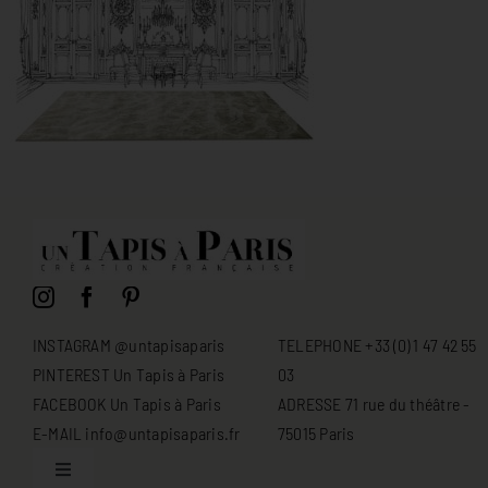
INSTAGRAM @untapisaparis
TELEPHONE +33 (0) 1 47 42 55
PINTEREST Un Tapis à Paris
03
FACEBOOK Un Tapis à Paris
ADRESSE 71 rue du théâtre -
E-MAIL info@untapisaparis.fr
75015 Paris
Toggle