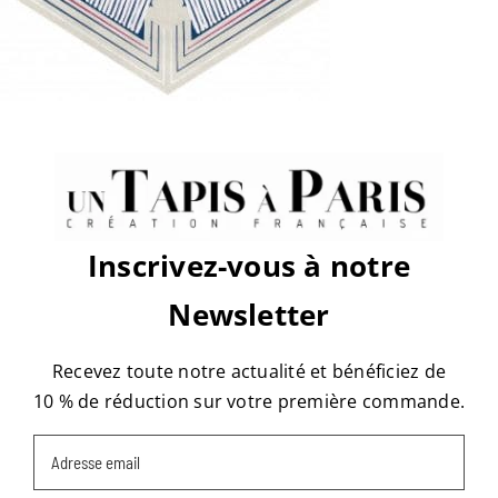
sur
Par
tapis
|
juin 27th, 2017
|
Commentaires fermés
place-
de-
la-
bastille-
D16LV5C13-
Share This Story, Choose Your
1-
Platform!
313×316
Facebook
X
Reddit
LinkedIn
WhatsApp
Tumblr
Pinterest
Vk
Email
Inscrivez-vous à notre
Newsletter
À propos de l'auteur :
tapis
Recevez toute notre actualité et bénéficiez de
10 % de réduction sur votre première commande.
Email
(Nécessaire)