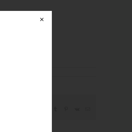
Facebook
X
Reddit
LinkedIn
WhatsApp
Tumblr
Pinterest
Vk
Email