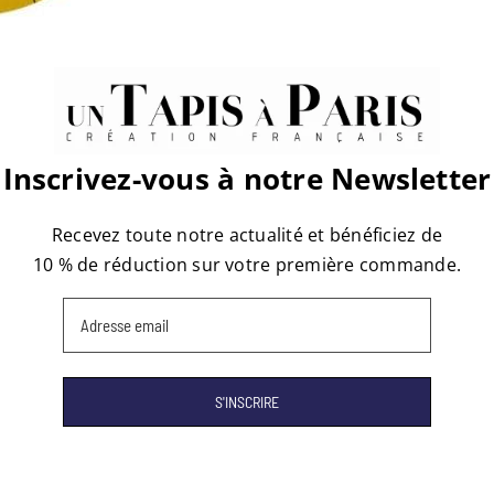
atform!
Inscrivez-vous à notre Newsletter
Recevez toute notre actualité et bénéficiez de
10 % de réduction sur votre première commande.
Email
(Nécessaire)