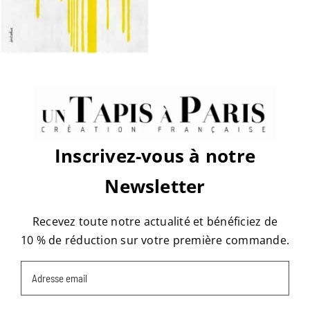
sur
Par
tapis
|
juin 28th, 2017
|
Commentaires fermés
J-
pour-
Jaune-
170x240cm1-
227×316
Share This Story, Choose Your
Platform!
Facebook
X
Reddit
LinkedIn
WhatsApp
Tumblr
Pinterest
Vk
Email
Inscrivez-vous à notre
Newsletter
À propos de l'auteur :
tapis
Recevez toute notre actualité et bénéficiez de
10 % de réduction sur votre première commande.
Email
(Nécessaire)