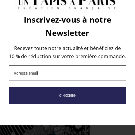
Platform!
Facebook
X
Reddit
LinkedIn
WhatsApp
Tumblr
Pinterest
Vk
Email
Inscrivez-vous à notre
Newsletter
À propos de l'auteur :
tapis
Recevez toute notre actualité et bénéficiez de
10 % de réduction sur votre première commande.
Email
(Nécessaire)