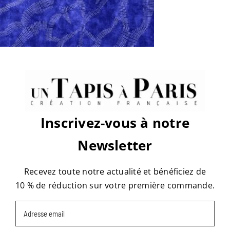
sur
Par
tapis
|
juin 28th, 2017
|
Commentaires fermés
place-
vendôme-
D1BV2C13-
3-
3-
Share This Story, Choose Your
474×316
Platform!
copie1
Facebook
X
Reddit
LinkedIn
WhatsApp
Tumblr
Pinterest
Vk
Email
Inscrivez-vous à notre
Newsletter
À propos de l'auteur :
tapis
Recevez toute notre actualité et bénéficiez de
10 % de réduction sur votre première commande.
Email
(Nécessaire)