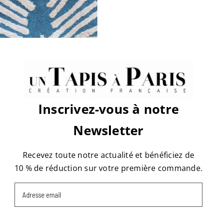
sur
Par
tapis
|
mars 12th, 2019
|
Commentaires fermés
DSC07584
Share This Story, Choose Your
Platform!
Facebook
X
Reddit
LinkedIn
WhatsApp
Tumblr
Pinterest
Vk
Email
Inscrivez-vous à notre
Newsletter
À propos de l'auteur :
tapis
Recevez toute notre actualité et bénéficiez de
10 % de réduction sur votre première commande.
Email
(Nécessaire)