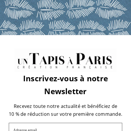
sur
Par
tapis
|
mars 19th, 2019
|
Commentaires fermés
antilles
bleu
matiere
Share This Story, Choose Your
Platform!
Facebook
X
Reddit
LinkedIn
WhatsApp
Tumblr
Pinterest
Vk
Email
Inscrivez-vous à notre
À propos de l'auteur :
tapis
Newsletter
Recevez toute notre actualité et bénéficiez de
10 % de réduction sur votre première commande.
Email