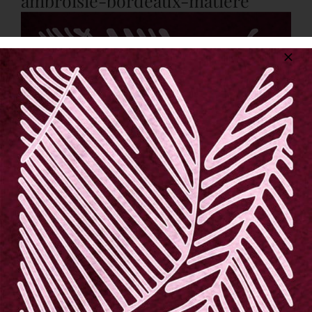
ambroisie-bordeaux-matiere
CONTACT
FR