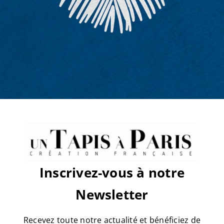
sur
Par
tapis
|
mars 19th, 2019
|
Commentaires fermés
arbuste-
2-
matiere
Share This Story, Choose Your
Platform!
Facebook
X
Reddit
LinkedIn
WhatsApp
Tumblr
Pinterest
Vk
Email
Inscrivez-vous à notre
À propos de l'auteur :
tapis
Newsletter
Recevez toute notre actualité et bénéficiez de