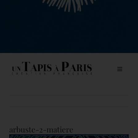
Toggle
Navigat
À PROPOS DE NOUS
Précédent
NOS COLLECTIONS DE TAPIS
CATALOGUE
arbuste-2-matiere