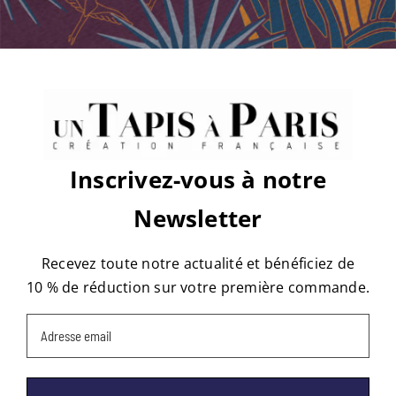
pourpre-
matiere
Share This Story, Choose Your
Platform!
Facebook
X
Reddit
LinkedIn
WhatsApp
Tumblr
Pinterest
Vk
Email
Inscrivez-vous à notre
À propos de l'auteur :
tapis
Newsletter
Recevez toute notre actualité et bénéficiez de
10 % de réduction sur votre première commande.
Email
(Nécessaire)