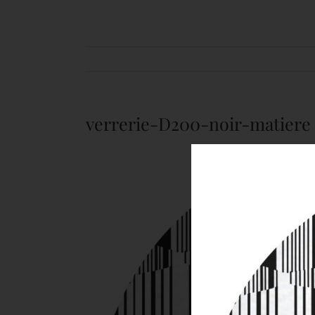
verrerie-D200-noir-matiere