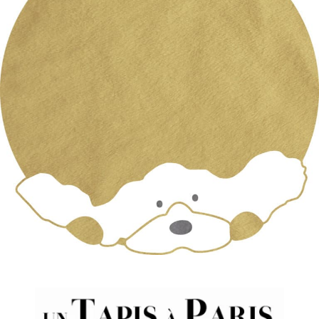
sur
Par
tapis
|
mars 19th, 2019
|
Commentaires fermés
chiens95marron
matiere
Share This Story, Choose Your
Platform!
Facebook
X
Reddit
LinkedIn
WhatsApp
Tumblr
Pinterest
Vk
Email