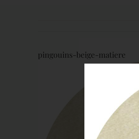
pingouins-beige-matiere