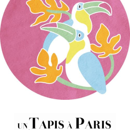
sur
Par
tapis
|
mars 20th, 2019
|
Commentaires fermés
toucan-
rosematiere
Share This Story, Choose Your
Platform!
Facebook
X
Reddit
LinkedIn
WhatsApp
Tumblr
Pinterest
Vk
Email