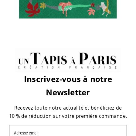
sur
Par
tapis
|
mars 20th, 2019
|
Commentaires fermés
Rue
de
Bellechasse
Share This Story, Choose Your
Platform!
Facebook
X
Reddit
LinkedIn
WhatsApp
Tumblr
Pinterest
Vk
Email
Inscrivez-vous à notre
À propos de l'auteur :
tapis
Newsletter
Recevez toute notre actualité et bénéficiez de
10 % de réduction sur votre première commande.
Email