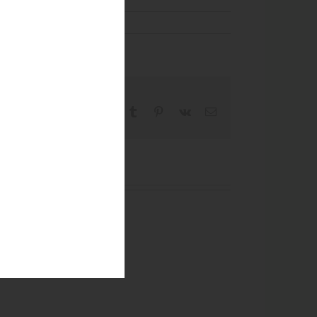
Facebook
X
Reddit
LinkedIn
WhatsApp
Tumblr
Pinterest
Vk
Email