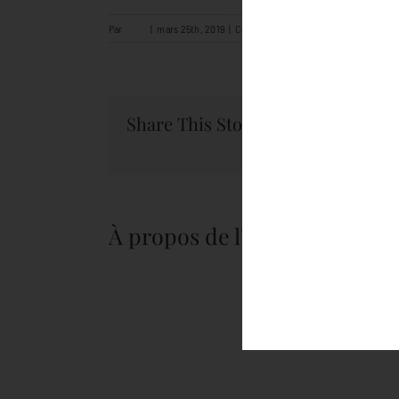
sur
Par
tapis
|
mars 25th, 2019
|
Commentaires fermés
accueil
verrerie
Share This Story, Choose Your Pl
À propos de l'auteur :
tapis