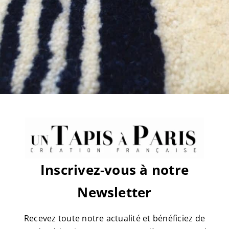
sur
Par
tapis
|
avril 8th, 2019
|
Commentaires fermés
IMG_5342
Share This Story, Choose Your
Platform!
Facebook
X
Reddit
LinkedIn
WhatsApp
Tumblr
Pinterest
Vk
Email
Inscrivez-vous à notre
À propos de l'auteur :
tapis
Newsletter
Recevez toute notre actualité et bénéficiez de