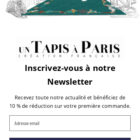
sur
Par
tapis
|
avril 10th, 2019
|
Commentaires fermés
situation-
Rue-
de-
Bellechasse-
vert
Share This Story, Choose Your
Platform!
Facebook
X
Reddit
LinkedIn
WhatsApp
Tumblr
Pinterest
Vk
Email
Inscrivez-vous à notre
Newsletter
À propos de l'auteur :
tapis
Recevez toute notre actualité et bénéficiez de
10 % de réduction sur votre première commande.
Email
(Nécessaire)