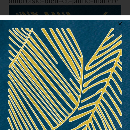
ambroisie-bleu-et-jaune-matiere
CONTACT
FR