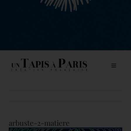
Toggle
Navigat
À PROPOS DE NOUS
Précédent
NOS COLLECTIONS DE TAPIS
CATALOGUE
arbuste-2-matiere