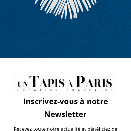
sur
Par
tapis
|
avril 10th, 2019
|
Commentaires fermés
arbuste-
2-
matiere
Share This Story, Choose Your
Platform!
Facebook
X
Reddit
LinkedIn
WhatsApp
Tumblr
Pinterest
Vk
Email
Inscrivez-vous à notre
À propos de l'auteur :
tapis
Newsletter
Recevez toute notre actualité et bénéficiez de