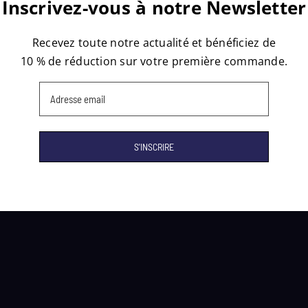
Inscrivez-vous à notre Newsletter
PINTEREST Un Tapis à Paris
TELEPHONE
FACEBOOK Un Tapis à Paris
ADRESSE 71
Recevez toute notre actualité et bénéficiez de
Conditions générales
10 % de réduction sur votre première commande.
Mentions Légales
Email
(Nécessaire)