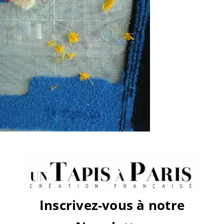
sur
Par
Clémence
|
décembre 24th, 2019
|
Commentaires fermés
Share This Story, Choose Your
Platform!
Facebook
X
Reddit
LinkedIn
WhatsApp
Tumblr
Pinterest
Vk
Email
Inscrivez-vous à notre