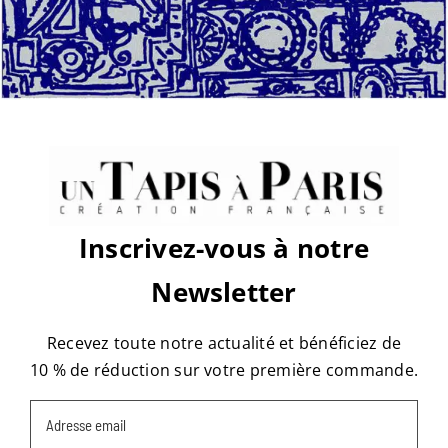
sur
Par
Pauline
|
décembre 12th, 2019
|
Commentaires fermés
Avenue
de
versailles
–
collection
Share This Story, Choose Your
permanente
Platform!
Facebook
X
Reddit
LinkedIn
WhatsApp
Tumblr
Pinterest
Vk
Email
Inscrivez-vous à notre
Newsletter
À propos de l'auteur :
Pauline
Recevez toute notre actualité et bénéficiez de
10 % de réduction sur votre première commande.
Email
(Nécessaire)