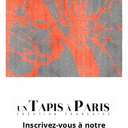
sur
Par
Pauline
|
décembre 12th, 2019
|
Commentaires fermés
avenue
montaigne
Share This Story, Choose Your
Platform!
Facebook
X
Reddit
LinkedIn
WhatsApp
Tumblr
Pinterest
Vk
Email
Inscrivez-vous à notre