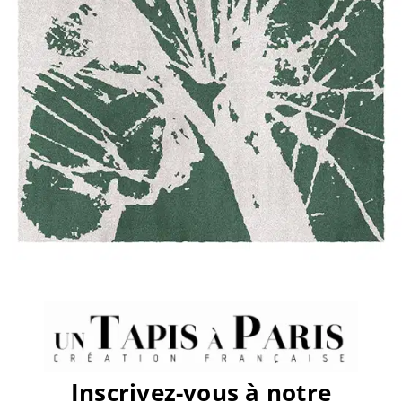
sur
Par
Pauline
|
décembre 12th, 2019
|
Commentaires fermés
avenue
montaigne2
Share This Story, Choose Your
Platform!
Facebook
X
Reddit
LinkedIn
WhatsApp
Tumblr
Pinterest
Vk
Email
Inscrivez-vous à notre