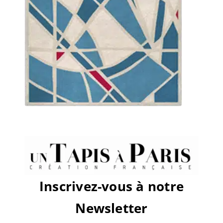
sur
Par
Thibaut mollaret
|
mars 24th, 2025
|
Commentaires fermés
Courcelles-
bleu
Share This Story, Choose Your
Platform!
Facebook
X
Reddit
LinkedIn
WhatsApp
Tumblr
Pinterest
Vk
Email
Inscrivez-vous à notre
À propos de l'auteur :
Thibaut
Newsletter
mollaret