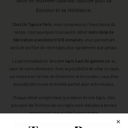
douceur et sa résistance.
Chez Un Tapis à Paris
, nous comprenons l’importance du
temps. C’est pourquoi nous avons réduit
notre délai de
fabrication à seulement 6/8 semaines
, vous permettant
ainsi de profiter de votre tapis plus rapidement que jamais.
La personnalisation de votre
tapis haut de gamme
est au
cœur de notre démarche. Avec la possibilité de créer un tapis
sur mesure en termes de dimension et de couleur, vous êtes
assuré(e) de trouver le modèle parfait pour votre espace.
Chaque détail compte dans la création de nos tapis, c’est
pourquoi les finitions de nos tapis sont réalisées à la main
garantissant une qualité irréprochable.