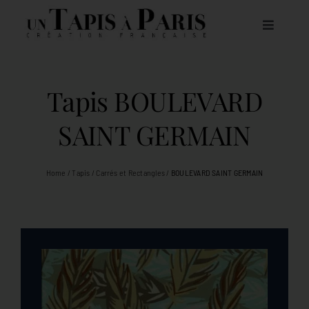
Passer
au
Toggle
contenu
Navigat
À PROPOS DE NOUS
Tapis BOULEVARD
NOS COLLECTIONS DE TAPIS
SAINT GERMAIN
CATALOGUE
Home
/
Tapis
/
Carrés et Rectangles
/
BOULEVARD SAINT GERMAIN
CONTACT
FR